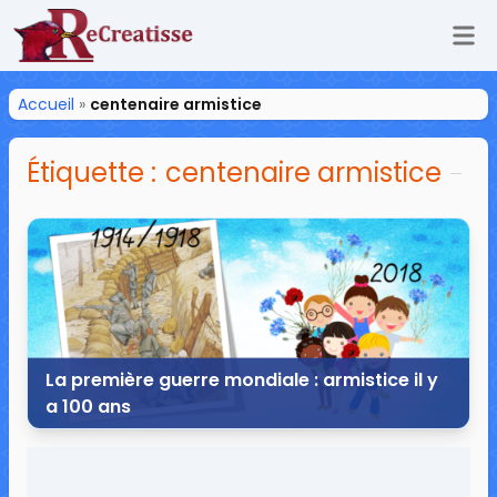
Ouv
ReCreatisse
Accueil
»
centenaire armistice
Étiquette :
centenaire armistice
La première guerre mondiale : armistice il y
a 100 ans
28 octobre 2018
26 commentaires
97 299 vues