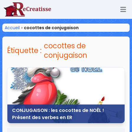
Ouv
ReCreatisse
Accueil
»
cocottes de conjugaison
cocottes de
Étiquette :
conjugaison
CONJUGAISON : les cocottes de NOËL !
Présent des verbes en ER
9 décembre 2015