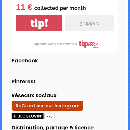
11 €
collected per
month
tip!
3
tippers
Support web creators on
Facebook
Pinterest
Réseaux sociaux
ReCreatisse sur Instagram
Distribution, partage & licence