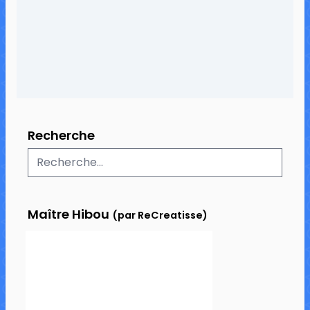
1 commentaire
19 687 vues
Recherche
Maître Hibou
(par ReCreatisse)