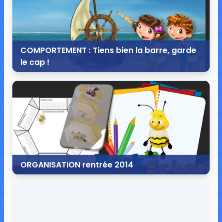
COMPORTEMENT : Tiens bien la barre, garde
le cap !
24 juillet 2016
5 commentaires
11 630 vues
ORGANISATION rentrée 2014
15 juillet 2014
38 commentaires
103 797 vues