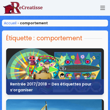
Ouv
ReCreatisse
Accueil
»
comportement
Étiquette :
comportement
Rentrée 2017/2018 – Des étiquettes pour
s’organiser
16 août 2017
7 commentaires
42 906 vues