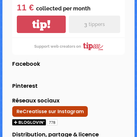
11 €
collected per
month
tip!
3
tippers
Support web creators on
Facebook
Pinterest
Réseaux sociaux
ReCreatisse sur Instagram
Distribution, partage & licence