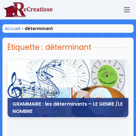
Ouv
ReCreatisse
Accueil
»
déterminant
Étiquette :
déterminant
GRAMMAIRE : les déterminants – LE GENRE /LE
NOMBRE
25 janvier 2014
27 commentaires
109 043 vues