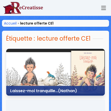
Ouv
ReCreatisse
Accueil
»
lecture offerte CE1
Étiquette :
lecture offerte CE1
Laissez-moi tranquille…(Nathan)
27 septembre 2019
1 commentaire
13 734 vues