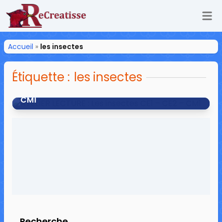
Ouv
ReCreatisse
Accueil
»
les insectes
Étiquette :
les insectes
ATELIER LECTURE : Les insectes CE1 – CE2 –
CM1
10 mars 2026
2 commentaires
19 502 vues
Recherche