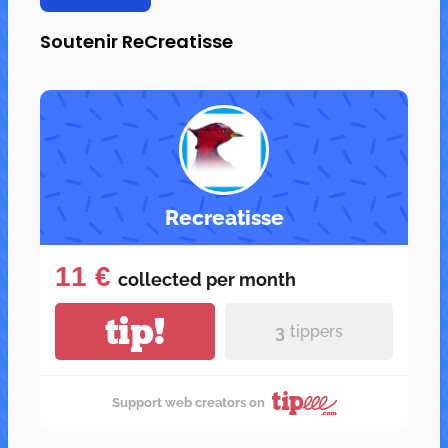
Soutenir ReCreatisse
Recreatisse
11 €
collected per
month
tip!
3
tippers
Support web creators on