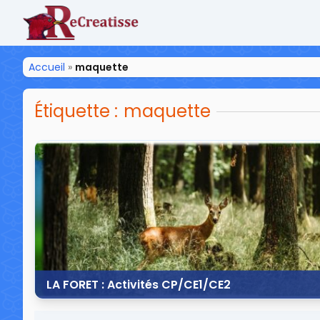
ReCreatisse
Accueil
»
maquette
Étiquette :
maquette
LA FORET : Activités CP/CE1/CE2
25 mars 2015