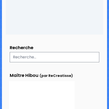
32 commentaires
25 955 vues
Recherche
Maître Hibou
(par ReCreatisse)