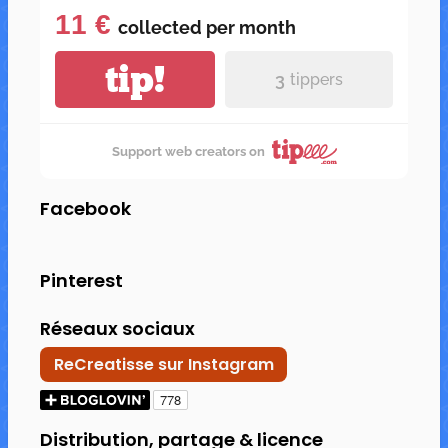
11 €
collected per
month
tip!
3
tippers
Support web creators on
Facebook
Pinterest
Réseaux sociaux
ReCreatisse sur Instagram
Distribution, partage & licence