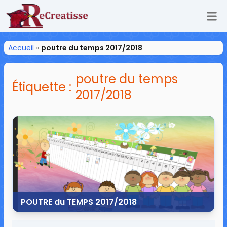
Ouv
ReCreatisse
Accueil
»
poutre du temps 2017/2018
poutre du temps
Étiquette :
2017/2018
POUTRE du TEMPS 2017/2018
12 juillet 2017