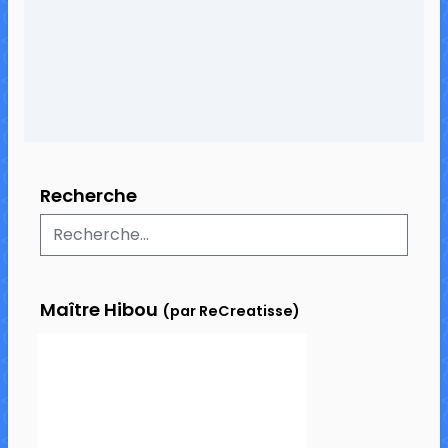
44 commentaires
57 731 vues
Recherche
Maître Hibou
(par ReCreatisse)