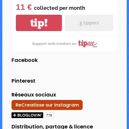
11 €
collected per
month
tip!
3
tippers
Support web creators on
Facebook
Pinterest
Réseaux sociaux
ReCreatisse sur Instagram
Distribution, partage & licence