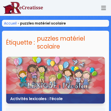
Ouv
ReCreatisse
Accueil
»
puzzles matériel scolaire
puzzles matériel
Étiquette :
scolaire
Activités lexicales : l’école
17 août 2016