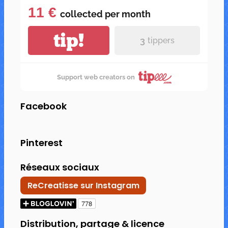
11 €
collected per
month
tip!
3
tippers
Support web creators on
Facebook
Pinterest
Réseaux sociaux
ReCreatisse sur Instagram
Distribution, partage & licence