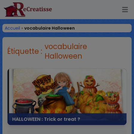
Ouv
ReCreatisse
Accueil
»
vocabulaire Halloween
vocabulaire
Étiquette :
Halloween
HALLOWEEN : Trick or treat ?
31 octobre 2014