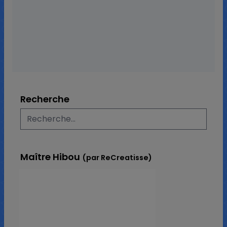
0 commentaire
26 292 vues
Recherche
Maître Hibou
(par ReCreatisse)