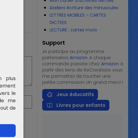
Mon cahier d’activités NATURE
Ateliers écriture des minuscules
LETTRES MOBILES – CARTES
DICTEES
LECTURE : cartes mots
Support
Je participe au programme
partenaires
Amazon
. A chaque
commande passée chez
Amazon
à
partir des liens de ReCreatisse vous
me permettez de toucher une
n plus
petite commission. Un grand merci !
rement
vers le
Jeux éducatifs
 de me
Livres pour enfants
bout de