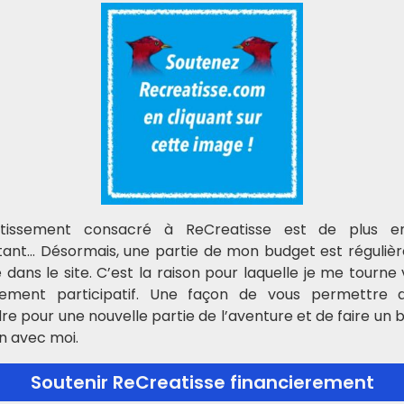
mps obligatoires sont indiqués avec
*
estissement consacré à ReCreatisse est de plus e
tant… Désormais, une partie de mon budget est réguliè
E-mail
*
é dans le site. C’est la raison pour laquelle je me tourne 
cement participatif. Une façon de vous permettre
dre pour une nouvelle partie de l’aventure et de faire un 
e navigateur pour mon prochain commentaire.
n avec moi.
Soutenir ReCreatisse financierement