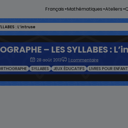
Français
Mathématiques
Ateliers
Q
LABES : L’intruse
GRAPHE – LES SYLLABES : L’i
28 août 2013
1 commentaire
ORTHOGRAPHE
SYLLABES
JEUX ÉDUCATIFS
LIVRES POUR ENFAN