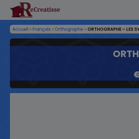
ReCreatisse
Accueil
»
Français
»
Orthographe
»
ORTHOGRAPHE – LES SYL
ORTHO