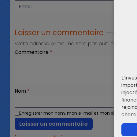
Laisser un commentaire
Votre adresse e-mail ne sera pas publiée.
Les cha
Commentaire
*
L’inv
impor
Nom
*
inject
finan
rejoin
Enregistrer mon nom, mon e-mail et mon site dans l
chemi