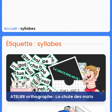
Accueil
»
syllabes
Étiquette :
syllabes
ATELIER orthographe : La chute des mots
28 août 2017
12 commentaires
24 158 vues