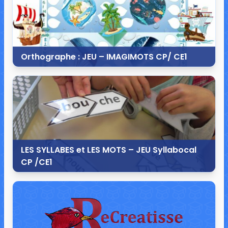
Orthographe : JEU – IMAGIMOTS CP/ CE1
5 juillet 2015
3 commentaires
19 559 vues
LES SYLLABES et LES MOTS – JEU Syllabocal
CP /CE1
11 juillet 2014
48 commentaires
201 336 vues