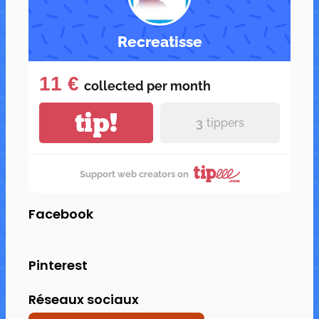
Recreatisse
11 €
collected per
month
tip!
3
tippers
Support web creators on
Facebook
Pinterest
Réseaux sociaux