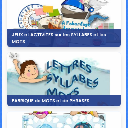
JEUX et ACTIVITES sur les SYLLABES et les
MOTS
20 août 2016
13 commentaires
73 074 vues
FABRIQUE de MOTS et de PHRASES
7 août 2015
9 commentaires
45 140 vues