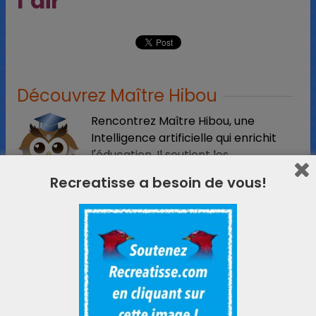
l’air
Découvrez Maître Hibou
Rencontrez Maître Hibou, une
Intelligence artificielle qui enrichit
l'éducation. Il soutient les
enseignants, les parents, éveille la
Recreatisse a besoin de vous!
curiosité des enfants et peut apporter son aide
pour les devoirs, rendant l'apprentissage amusant
et accessible.
Essayer Maître Hibou
L'actualité ReCreatisse