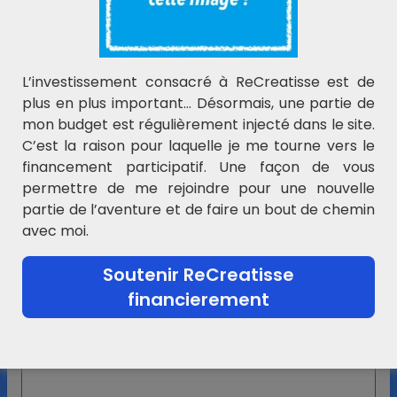
N'hésitez pas à laisser votre e-mail ci-dessous.
L’investissement consacré à ReCreatisse est de
plus en plus important… Désormais, une partie de
mon budget est régulièrement injecté dans le site.
C’est la raison pour laquelle je me tourne vers le
Laisser un commentaire
financement participatif. Une façon de vous
permettre de me rejoindre pour une nouvelle
Votre adresse e-mail ne sera pas publiée.
Les
partie de l’aventure et de faire un bout de chemin
champs obligatoires sont indiqués avec
*
avec moi.
Commentaire
*
Soutenir ReCreatisse
financierement
Nom
*