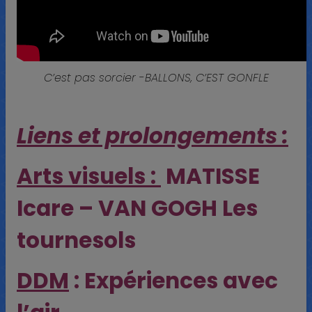
C’est pas sorcier -BALLONS, C’EST GONFLE
Liens et prolongements :
Arts visuels :
MATISSE
Icare – VAN GOGH Les
tournesols
DDM
: Expériences avec