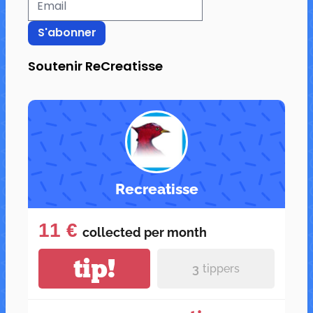
Soutenir ReCreatisse
Recreatisse
11 €
collected per
month
tip!
3
tippers