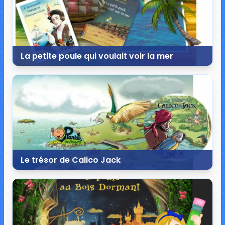
La petite poule qui voulait voir la mer
26 février 2017
12 commentaires
65 832 vues
Le trésor de Calico Jack
20 octobre 2016
0 commentaire
8 106 vues