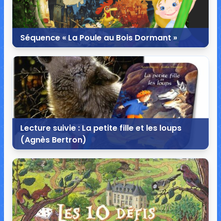
Séquence « La Poule au Bois Dormant »
25 février 2016
3 commentaires
23 330 vues
Lecture suivie : La petite fille et les loups
(Agnès Bertron)
4 novembre 2015
3 commentaires
14 504 vues