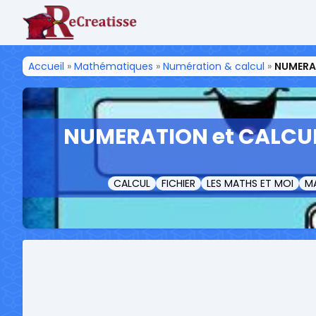
ReCreatisse
Accueil
»
Mathématiques
»
Numération & calcul
»
NUMERAT
NUMERATION et CALCUL 
CALCUL
FICHIER
LES MATHS ET MOI
MA