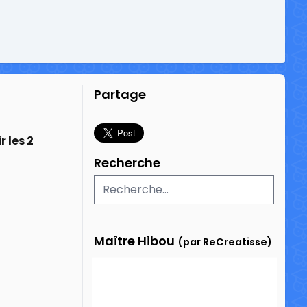
Partage
r les 2
Recherche
Maître Hibou
(par ReCreatisse)