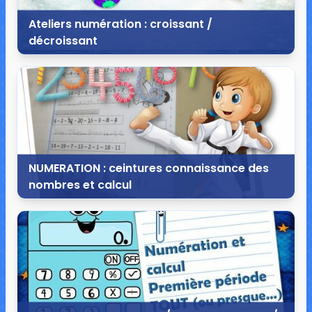
Ateliers numération : croissant /
décroissant
5 septembre 2014
5 commentaires
17 155 vues
NUMERATION : ceintures connaissance des
nombres et calcul
15 août 2014
60 commentaires
141 912 vues