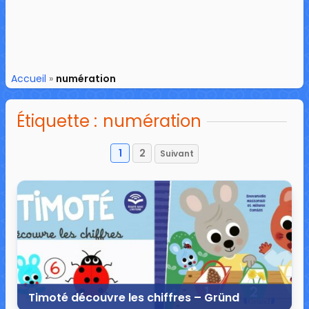
Accueil
»
numération
Étiquette :
numération
1
2
Suivant
Pagination
des
publications
Timoté découvre les chiffres – Gründ