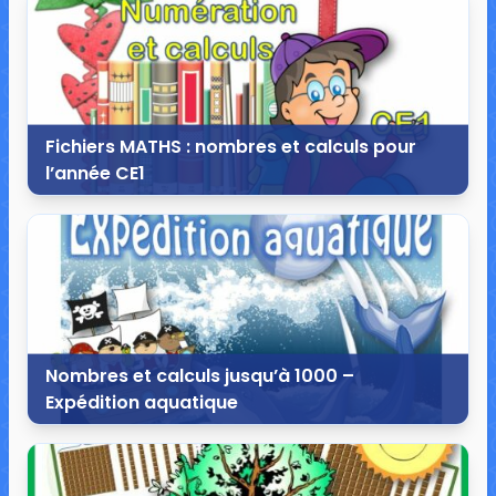
12 commentaires
73 816 vues
Fichiers MATHS : nombres et calculs pour
l’année CE1
4 août 2015
6 commentaires
35 803 vues
Nombres et calculs jusqu’à 1000 –
Expédition aquatique
12 avril 2015
7 commentaires
21 191 vues