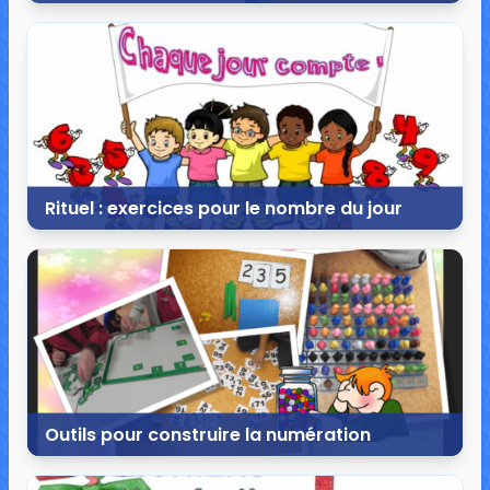
15 septembre 2022
0 commentaire
1 785 vues
Rituel : exercices pour le nombre du jour
2 novembre 2016
36 commentaires
116 392 vues
Outils pour construire la numération
23 juillet 2016