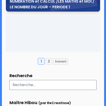
NUMERATION et CALCUL /LES MATHS et MOI /
LE NOMBRE DU JOUR – PERIODE 1
13 juillet 2014
6 commentaires
30 814 vues
1
2
Suivant
Pagination
des
Recherche
publications
Maître Hibou
(par ReCreatisse)