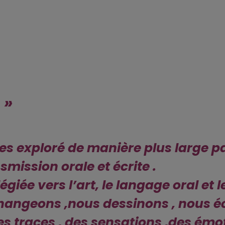
 »
tes exploré de
manière plus large pa
smission orale et écrite .
égiée vers l’art,
le langage oral et l
hangeons ,nous dessinons , nous éc
s traces , des sensations ,
des émo