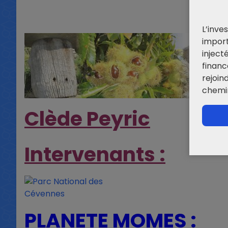
L’inv
impor
inject
finan
rejoin
chemi
Clède Peyric
Intervenants :
PLANETE MOMES :