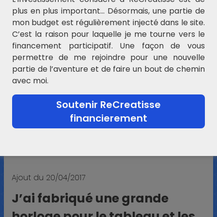
plus en plus important… Désormais, une partie de
mon budget est régulièrement injecté dans le site.
C’est la raison pour laquelle je me tourne vers le
financement participatif. Une façon de vous
DIAPORAMA MES HEURES
permettre de me rejoindre pour une nouvelle
FRUITEES
partie de l’aventure et de faire un bout de chemin
avec moi.
L’image de la pendule FRUITS vient de chez
Soutenir ReCreatisse
ZEZETE
financierement
Ajout du 20/04/2017
J’ai fabriqué une grande
horloge pour le tableau et les