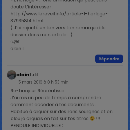
doute t’intéresser :
http://www.lereveil.info/article-l-horloge-
37935814.html
( J’ai rajouté un lien vers ton remarquable
dossier dans mon article …)
c@t
alain l.
Répondre
alain l.
dit :
5 mars 2016 à 8 h 53 min
Re-bonjour Récréatisse …
J’ai mis un peu de temps à comprendre
comment accéder à tes documents …
Habitué à cliquer sur des liens soulignés et en
bleu je cliquais en fait sur tes titres
!!!
PENDULE INDIVIDUELLE :