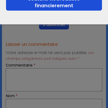
financierement
N'hésitez pas à laisser votre e-mail ci-dessous.
Laisser un commentaire
Votre adresse e-mail ne sera pas publiée.
Les
champs obligatoires sont indiqués avec
*
Commentaire
*
Nom
*