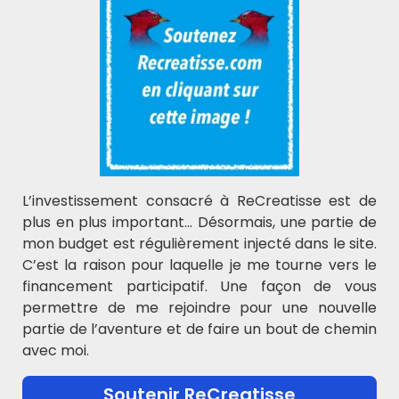
Découvrez Maître Hibou
Rencontrez Maître Hibou, une
Intelligence artificielle qui enrichit
l'éducation. Il soutient les
L’investissement consacré à ReCreatisse est de
enseignants, les parents, éveille la
plus en plus important… Désormais, une partie de
curiosité des enfants et peut apporter son aide
mon budget est régulièrement injecté dans le site.
pour les devoirs, rendant l'apprentissage amusant
C’est la raison pour laquelle je me tourne vers le
et accessible.
financement participatif. Une façon de vous
permettre de me rejoindre pour une nouvelle
Essayer Maître Hibou
partie de l’aventure et de faire un bout de chemin
avec moi.
L'actualité ReCreatisse
Soutenir ReCreatisse