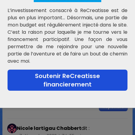
7 décembre 2022 à 0 h 36 min
L’investissement consacré à ReCreatisse est de
Merci beaucoup ! Je viens d’être arrêtée une
plus en plus important… Désormais, une partie de
semaine et je n’ai pas tout le temps une ATSEM
mon budget est régulièrement injecté dans le site.
avec moi ! Grâce à vous et votre partage, je
C’est la raison pour laquelle je me tourne vers le
vais pouvoir faire préparer à mes élèves une
financement participatif. Une façon de vous
surprise rapide et simple pour qu’ils l’offrent à
permettre de me rejoindre pour une nouvelle
leurs parents en mettant au coeur de la boule
partie de l’aventure et de faire un bout de chemin
une photo d’eux !
avec moi.
Répondre
Soutenir ReCreatisse
ReCreatisse
dit :
financierement
7 décembre 2022 à 9 h 30 min
Superbe idée !
Répondre
Nicole lartigau Chabbert
dit :