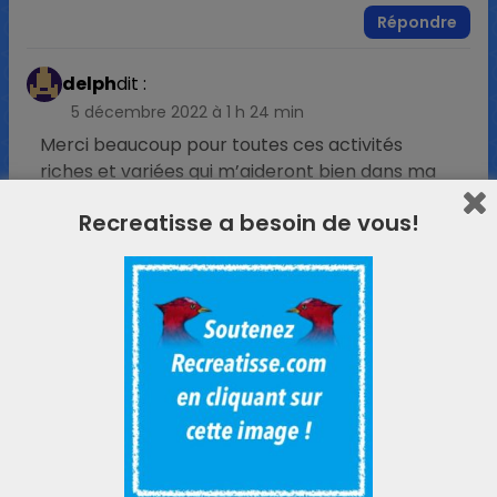
Répondre
delph
dit :
5 décembre 2022 à 1 h 24 min
Merci beaucoup pour toutes ces activités
riches et variées qui m’aideront bien dans ma
classe double niveau CP CE2 ! Bonne fin de
Recreatisse a besoin de vous!
période !
Répondre
Puissant
dit :
5 décembre 2022 à 6 h 40 min
Bravo et merci pour le partage!
Répondre
Louval
dit :