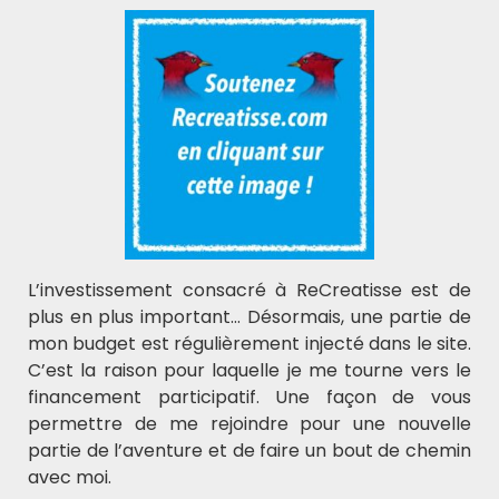
Découvrez Maître Hibou
Rencontrez Maître Hibou, une
L’investissement consacré à ReCreatisse est de
Intelligence artificielle qui enrichit
plus en plus important… Désormais, une partie de
l'éducation. Il soutient les
mon budget est régulièrement injecté dans le site.
enseignants, les parents, éveille la
C’est la raison pour laquelle je me tourne vers le
curiosité des enfants et peut apporter son aide
financement participatif. Une façon de vous
pour les devoirs, rendant l'apprentissage amusant
permettre de me rejoindre pour une nouvelle
et accessible.
partie de l’aventure et de faire un bout de chemin
Essayer Maître Hibou
avec moi.