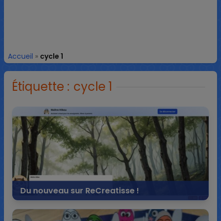
Accueil
»
cycle 1
Étiquette :
cycle 1
Du nouveau sur ReCreatisse !
12 décembre 2023
2 commentaires
480 vues