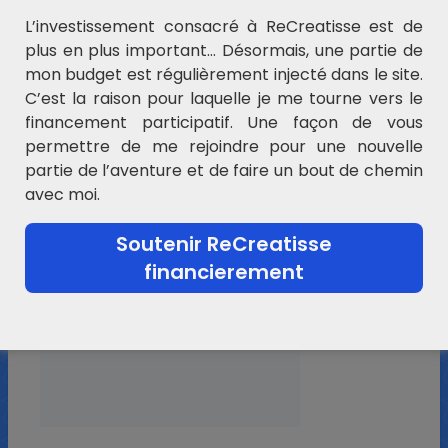
Je participe au programme partenaires
Amazon
. A
L’investissement consacré à ReCreatisse est de
chaque commande passée chez
Amazon
à partir
plus en plus important… Désormais, une partie de
des liens de ReCreatisse vous me permettez de
mon budget est régulièrement injecté dans le site.
toucher une petite commission. Un grand merci !
C’est la raison pour laquelle je me tourne vers le
Jeux éducatifs
financement participatif. Une façon de vous
permettre de me rejoindre pour une nouvelle
Livres pour enfants
partie de l’aventure et de faire un bout de chemin
avec moi.
Soutenir ReCreatisse
financierement