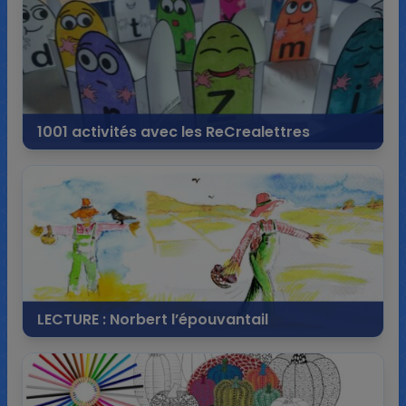
1001 activités avec les ReCrealettres
21 avril 2021
18 commentaires
14 712 vues
LECTURE : Norbert l’épouvantail
24 mars 2021
1 commentaire
5 646 vues