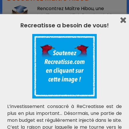
Rencontrez Maître Hibou, une
Intelligence artificielle qui enrichit
l'éducation. Il soutient les
Recreatisse a besoin de vous!
enseignants, les parents, éveille la
curiosité des enfants et peut apporter son aide
pour les devoirs, rendant l'apprentissage amusant
et accessible.
Essayer Maître Hibou
L'actualité ReCreatisse
N'hésitez pas à laisser votre e-mail ci-dessous.
L’investissement consacré à ReCreatisse est de
plus en plus important… Désormais, une partie de
mon budget est régulièrement injecté dans le site.
C’est la raison pour laquelle je me tourne vers le