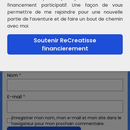
financement participatif. Une façon de vous
permettre de me rejoindre pour une nouvelle
Laisser un commentaire
partie de l’aventure et de faire un bout de chemin
Votre adresse e-mail ne sera pas publiée.
Les
avec moi.
champs obligatoires sont indiqués avec
*
Commentaire
*
Soutenir ReCreatisse
financierement
Nom
*
E-mail
*
Enregistrer mon nom, mon e-mail et mon site dans le
navigateur pour mon prochain commentaire.