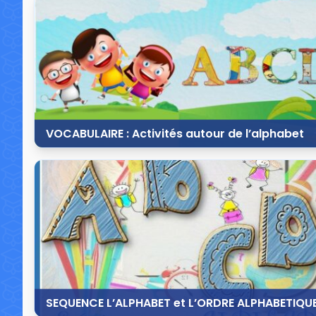
4 commentaires
7 7
VOCABULAIRE : Activités autour de l’alphabet
17 août 2015
4 commentaires
31 
SEQUENCE L’ALPHABET et L’ORDRE ALPHABETIQU