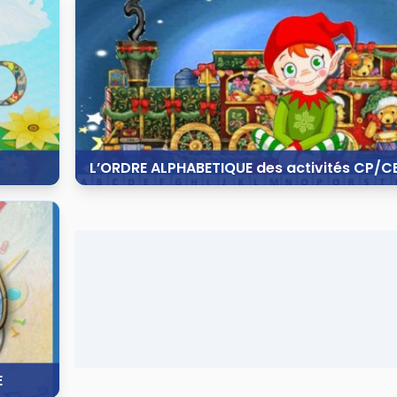
57 vues
3 commentaires
L’ORDRE ALPHABETIQUE des activités CP/C
15 novembre 2014
322 vues
4 commentaires
E