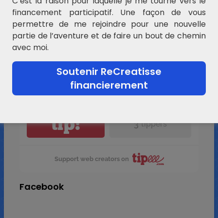
C’est la raison pour laquelle je me tourne vers le
financement participatif. Une façon de vous
permettre de me rejoindre pour une nouvelle
partie de l’aventure et de faire un bout de chemin
avec moi.
Recreatisse
Soutenir ReCreatisse
financierement
11 €
collected per
month
tip!
3
tippers
Support web creators on
Facebook