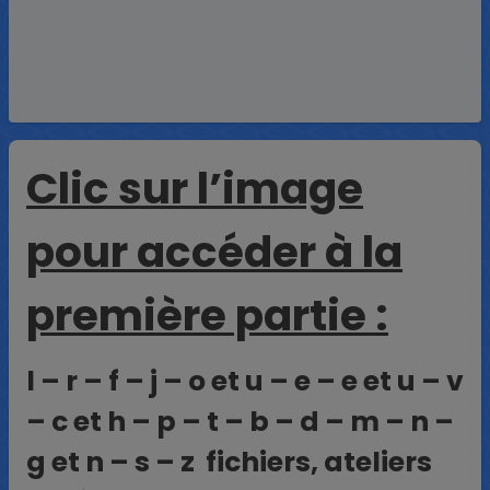
Clic sur l’image
pour accéder à la
première partie :
l – r – f – j – o et u – e – e et u – v
– c et h – p – t – b – d – m – n –
g et n – s – z fichiers, ateliers