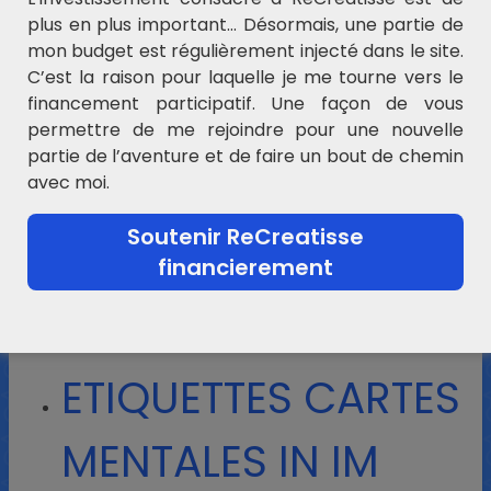
RECONNAITRE LE
plus en plus important… Désormais, une partie de
SON IN
mon budget est régulièrement injecté dans le site.
C’est la raison pour laquelle je me tourne vers le
financement participatif. Une façon de vous
EVENTAIL LECTURE
permettre de me rejoindre pour une nouvelle
partie de l’aventure et de faire un bout de chemin
IN IM
avec moi.
Soutenir ReCreatisse
CARTE MENTALE IN
financierement
IM
ETIQUETTES CARTES
MENTALES IN IM