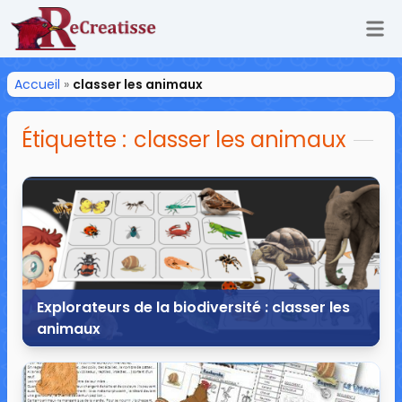
Ouv
ReCreatisse
Accueil
»
classer les animaux
Étiquette :
classer les animaux
Explorateurs de la biodiversité : classer les
animaux
21 février 2018
9 commentaires
31 492 vues