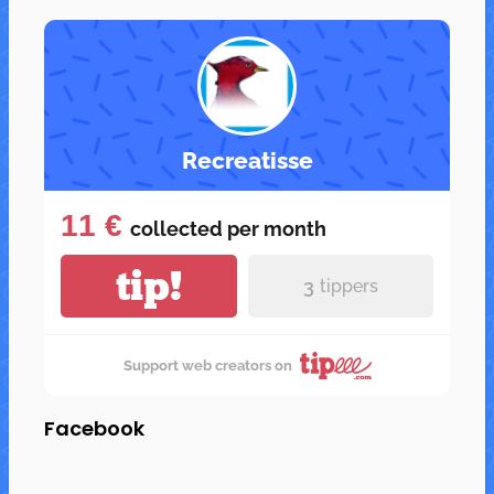
Recreatisse
11 €
collected per
month
tip!
3
tippers
Support web creators on
Facebook