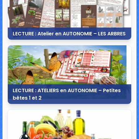
LECTURE : Atelier en AUTONOMIE – LES ARBRES
26 octobre 2013
54 commentaires
48 939 vues
LECTURE : ATELIERS en AUTONOMIE – Petites
bêtes 1 et 2
25 octobre 2013
63 commentaires
78 970 vues