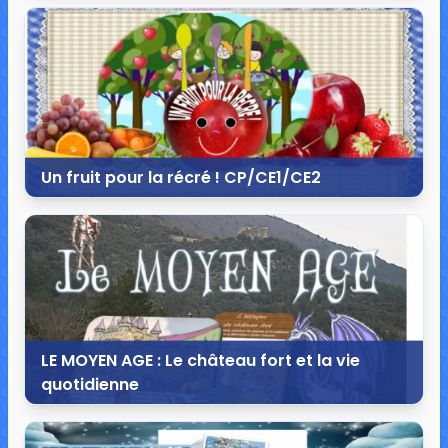
13 mai 2015
8 commentaires
33 706 vues
Un fruit pour la récré ! CP/CE1/CE2
7 mai 2015
10 commentaires
22 486 vues
LE MOYEN AGE : Le château fort et la vie
quotidienne
26 avril 2015
11 commentaires
129 146 vues