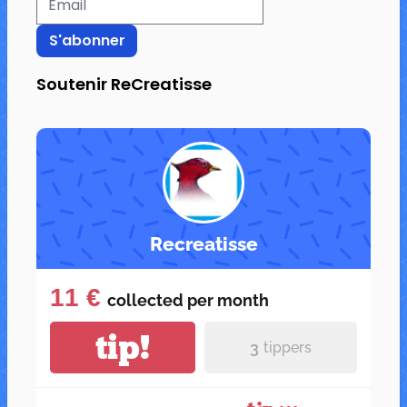
Soutenir ReCreatisse
Recreatisse
11 €
collected per
month
tip!
3
tippers