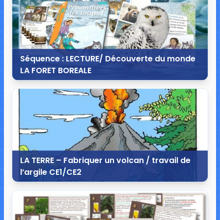
Séquence : LECTURE/ Découverte du monde
LA FORET BOREALE
2 janvier 2015
3 commentaires
32 527 vues
LA TERRE – Fabriquer un volcan / travail de
l’argile CE1/CE2
3 mai 2014
0 commentaire
25 854 vues