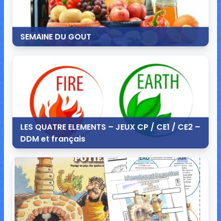
SEMAINE DU GOUT
11 octobre 2013
8 commentaires
11 612 vues
LES QUATRE ELEMENTS – JEUX CP / CE1 / CE2 –
DDM et français
6 octobre 2013
11 commentaires
34 046 vues