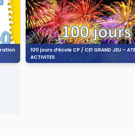
33 vues
5 commentaires
ération
100 jours d’école CP / CE1 GRAND JEU – ATE
ACTIVITES
8 avril 2014
85 vues
9 commentaires