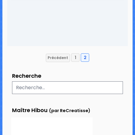
2 commentaires
6 946 vues
1
2
Précédent
Pagination
des
Recherche
publications
Maître Hibou
(par ReCreatisse)