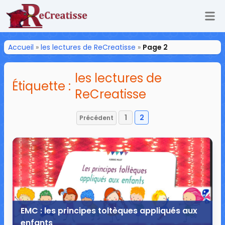
Ouv
ReCreatisse
Accueil
»
les lectures de ReCreatisse
»
Page 2
les lectures de
Étiquette :
ReCreatisse
1
2
Précédent
Pagination
des
publications
EMC : les principes toltèques appliqués aux
enfants