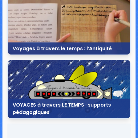
8 commentaires
74 223 vues
Voyages à travers le temps : l’Antiquité
15 décembre 2018
1 commentaire
16 044 vues
VOYAGES à travers LE TEMPS : supports
pédagogiques
15 août 2018
27 commentaires
145 801 vues