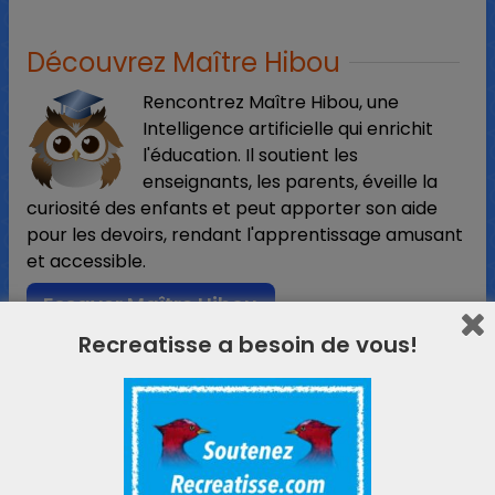
Découvrez Maître Hibou
Rencontrez Maître Hibou, une
Intelligence artificielle qui enrichit
l'éducation. Il soutient les
enseignants, les parents, éveille la
curiosité des enfants et peut apporter son aide
pour les devoirs, rendant l'apprentissage amusant
et accessible.
Essayer Maître Hibou
Recreatisse a besoin de vous!
L'actualité ReCreatisse
N'hésitez pas à laisser votre e-mail ci-dessous.