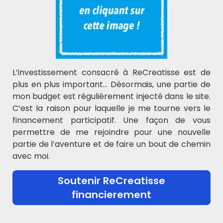
Laisser un commentaire
Votre adresse e-mail ne sera pas publiée.
Les
L’investissement consacré à ReCreatisse est de
champs obligatoires sont indiqués avec
*
plus en plus important… Désormais, une partie de
mon budget est régulièrement injecté dans le site.
Commentaire
*
C’est la raison pour laquelle je me tourne vers le
financement participatif. Une façon de vous
permettre de me rejoindre pour une nouvelle
partie de l’aventure et de faire un bout de chemin
avec moi.
Nom
*
Soutenir ReCreatisse
financierement
E-mail
*