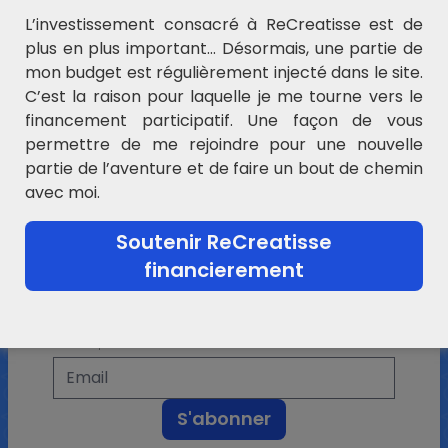
Découvrez Maître Hibou
L’investissement consacré à ReCreatisse est de
Rencontrez Maître Hibou, une
plus en plus important… Désormais, une partie de
Intelligence artificielle qui enrichit
mon budget est régulièrement injecté dans le site.
l'éducation. Il soutient les
C’est la raison pour laquelle je me tourne vers le
enseignants, les parents, éveille la
financement participatif. Une façon de vous
curiosité des enfants et peut apporter son aide
permettre de me rejoindre pour une nouvelle
pour les devoirs, rendant l'apprentissage amusant
partie de l’aventure et de faire un bout de chemin
et accessible.
avec moi.
Essayer Maître Hibou
Soutenir ReCreatisse
financierement
L'actualité ReCreatisse
N'hésitez pas à laisser votre e-mail ci-dessous.