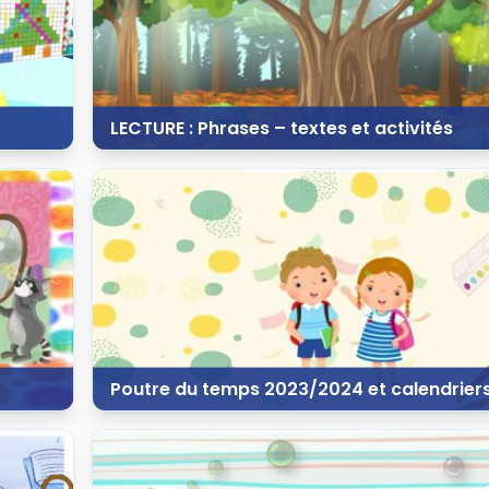
LECTURE : Phrases – textes et activités
31 octobre 2023
237 vues
38 commentaires
Poutre du temps 2023/2024 et calendrier
28 juillet 2023
 139 vues
27 commentaires