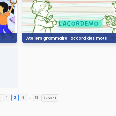
Ateliers grammaire : accord des mots
1 avril 2023
97 vues
7 commentaires
1
2
3
…
18
t
Suivant
Pagination
des
publications