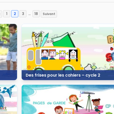
1
2
3
…
18
t
Suivant
Pagination
des
publications
Des frises pour les cahiers – cycle 2
28 août 2024
47 vues
10 commentaires