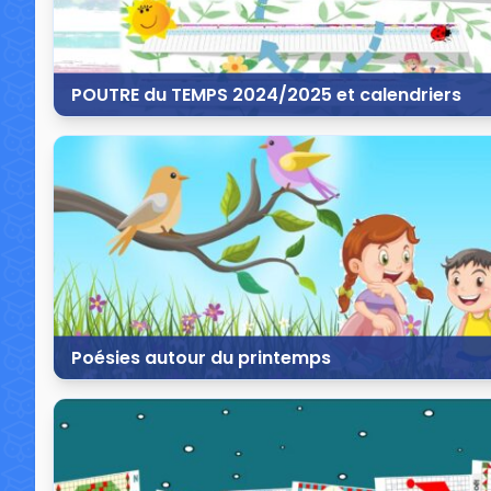
POUTRE du TEMPS 2024/2025 et calendriers
17 juillet 2024
15 commentaires
13 
Poésies autour du printemps
13 mars 2024
0 commentaire
8 8