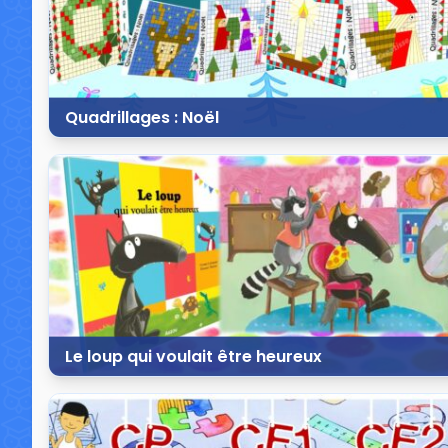
Quadrillages : Noël
30 novembre 2023
5 commentaires
13 
Le loup qui voulait être heureux
6 octobre 2023
3 commentaires
11