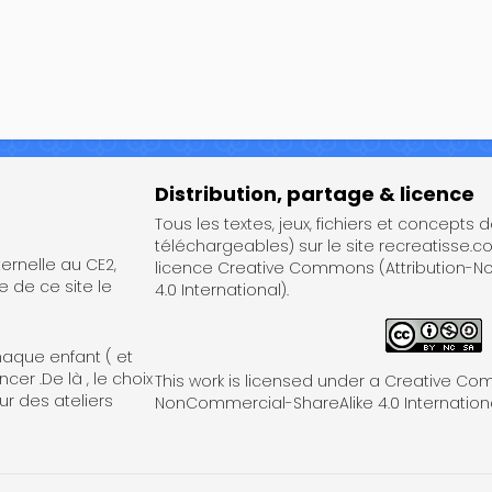
Distribution, partage & licence
Tous les textes, jeux, fichiers et concepts 
téléchargeables) sur le site recreatisse.c
rnelle au CE2,
licence Creative Commons (Attribution-
e de ce site le
4.0 International).
haque enfant ( et
er .De là , le choix
This work is licensed under a Creative Co
ur des ateliers
NonCommercial-ShareAlike 4.0 Internationa