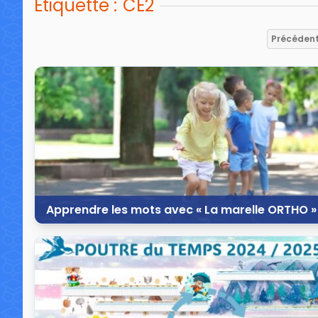
Étiquette :
CE2
Précéden
Apprendre les mots avec « La marelle ORTHO »
7 septembre 2024
3 commentaires
10 3