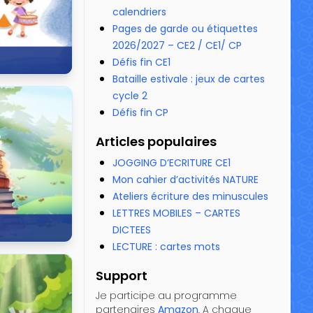
calendriers
Pages de garde ou étiquettes
2026/2027 – CE2 / CE1/ CP
Défis fin CE1
Bataille estivale : jeux de cartes
cycle 2
48 163 vues
Défis fin CP
Articles populaires
JOGGING D’ECRITURE CE1
Mon cahier d’activités NATURE
Ateliers écriture des minuscules
LETTRES MOBILES – CARTES
DICTEES
LECTURE : cartes mots
47 292 vues
Support
Je participe au programme
partenaires
Amazon
. A chaque