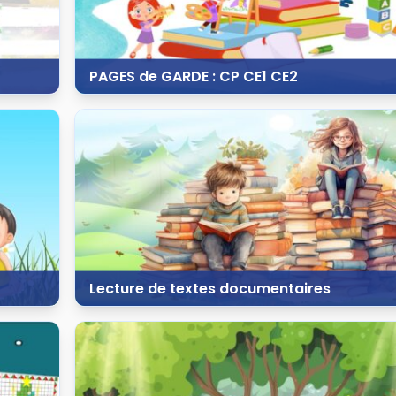
PAGES de GARDE : CP CE1 CE2
8 juin 2024
603 vues
15 commentaires
Lecture de textes documentaires
19 décembre 2023
49 vues
4 commentaires