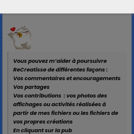
Les roues du super pouvoir des lettres ( A venir)
Vous pouvez m’aider à poursuivre
ReCreatisse de différentes façons :
Vos commentaires et encouragements
Vos partages
Vos contributions : vos photos des
affichages ou activités réalisées à
partir de mes fichiers ou les fichiers de
vos propres créations
En cliquant sur la pub