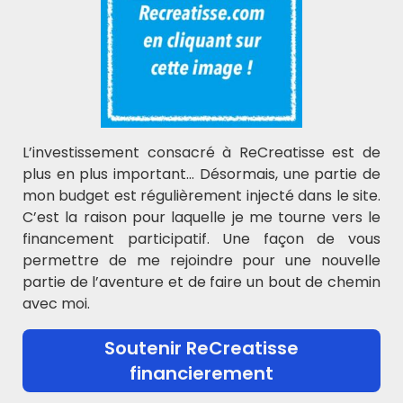
A suivre…
L’investissement consacré à ReCreatisse est de
Etape 4 :
plus en plus important… Désormais, une partie de
mon budget est régulièrement injecté dans le site.
C’est la raison pour laquelle je me tourne vers le
La vallée Grammatica (A venir)
financement participatif. Une façon de vous
Les noms et les verbes
permettre de me rejoindre pour une nouvelle
partie de l’aventure et de faire un bout de chemin
Ecrire des phrases et des petits textes (A venir)
avec moi.
Soutenir ReCreatisse
financierement