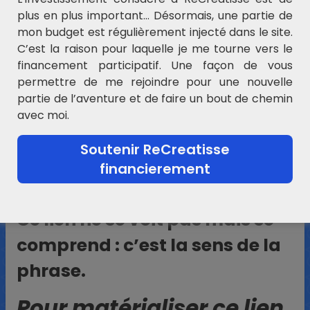
plus en plus important… Désormais, une partie de
mon budget est régulièrement injecté dans le site.
LA CORDE DES MOTS :
C’est la raison pour laquelle je me tourne vers le
financement participatif. Une façon de vous
permettre de me rejoindre pour une nouvelle
Depuis le CP nous répétons
partie de l’aventure et de faire un bout de chemin
aux élèves que les mots sont
avec moi.
séparés (ce qui est bien vrai)
Soutenir ReCreatisse
mais nous devons ajouter que
financierement
dans une phrase, ils sont liés.
Ce lien ne se voit pas mais se
comprend : c’est la sens de la
phrase.
Pour matérialiser ce lien,