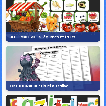
30 commentaires
53 809 vues
JEU : IMAGIMOTS légumes et fruits
7 septembre 2019
6 commentaires
19 643 vues
ORTHOGRAPHE : rituel ou rallye
16 juin 2019
22 commentaires
46 200 vues