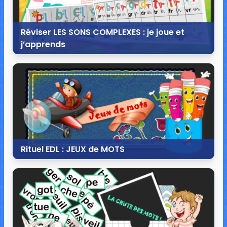
Réviser LES SONS COMPLEXES : je joue et
j’apprends
28 octobre 2017
77 commentaires
131 097 vues
Rituel EDL : JEUX de MOTS
9 septembre 2017
7 commentaires
21 240 vues