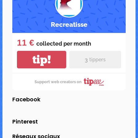
Recreatisse
11 €
collected per
month
tip!
3
tippers
Support web creators on
Facebook
Pinterest
Réseaux sociaux