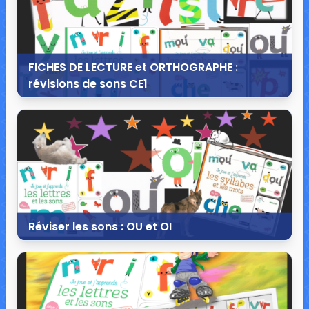
FICHES DE LECTURE et ORTHOGRAPHE :
révisions de sons CE1
20 mai 2018
91 commentaires
194 935 vues
Réviser les sons : OU et OI
4 janvier 2018
11 commentaires
63 993 vues