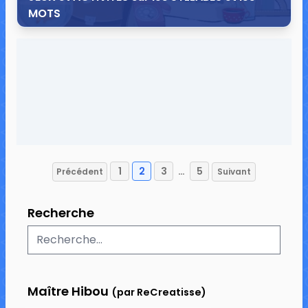
MOTS
20 août 2016
13 commentaires
73 069 vues
1
2
3
…
5
Précédent
Suivant
Pagination
des
Recherche
publications
Maître Hibou
(par ReCreatisse)