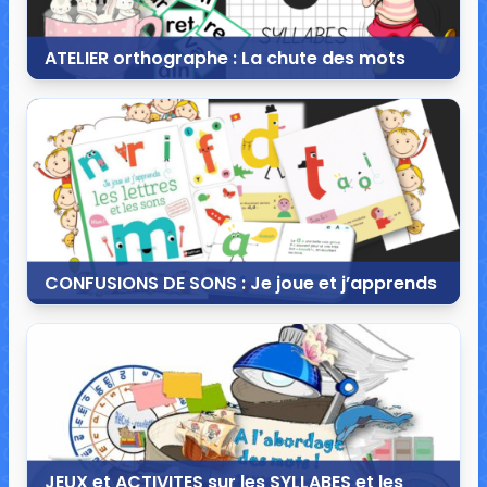
ATELIER orthographe : La chute des mots
28 août 2017
12 commentaires
24 155 vues
CONFUSIONS DE SONS : Je joue et j’apprends
16 juillet 2017
36 commentaires
292 595 vues
JEUX et ACTIVITES sur les SYLLABES et les