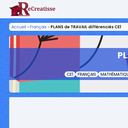
ReCreatisse
Accueil
»
Français
»
PLANS de TRAVAIL différenciés CE1
PL
CE1
FRANÇAIS
MATHÉMATIQ