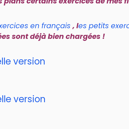
 plans certains exercices de mes f
exercices en français
, l
es petits exer
nées sont déjà bien chargées !
lle version
lle version